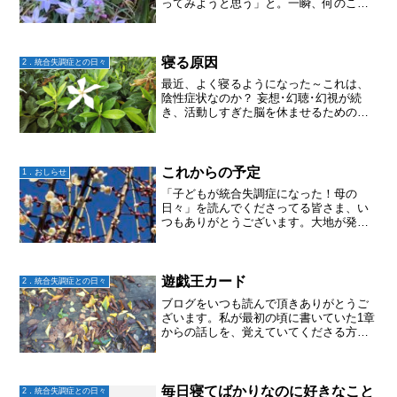
ってみようと思う」と。一瞬、何のこと
かわからなくてフーンと流し、ん！？
ん？？？？「自分で行くの？」と思わず
聞き返した。大地が自分からひとりで受
診すると言うなんて！！びっ...
寝る原因
2．統合失調症との日々
最近、よく寝るようになった～これは、
陰性症状なのか？ 妄想･幻聴･幻視が続
き、活動しすぎた脳を休ませるための自
己防衛反応なのか？ 薬の副作用なのか？
薬が多すぎるのか？これを見極めるのっ
て難しいな〜薬の副作用で眠くなるのだ
としても、その眠気と...
これからの予定
1．おしらせ
「子どもが統合失調症になった！母の
日々」を読んでくださってる皆さま、い
つもありがとうございます。大地が発病
してから丸10年経ちました。このブログ
もその頃からの自分の心境や日々を書い
てきましたが、いつまで書き続けられる
かわからない。もう書くの...
遊戯王カード
2．統合失調症との日々
ブログをいつも読んで頂きありがとうご
ざいます。私が最初の頃に書いていた1章
からの話しを、覚えていてくださる方も
いますか？大地は遊戯王カードをはじめ
たいという所から、自分で外に出はじめ
ました。当時遊戯王カードを一緒にやっ
てくれた友人は、大学を...
毎日寝てばかりなのに好きなこと
2．統合失調症との日々