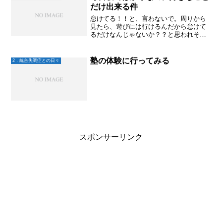
だけ出来る件
怠けてる！！と、言わないで。周りから
見たら、遊びには行けるんだから怠けて
るだけなんじゃないか？？と思われそう
だけど。好きなこと、やりたいことから
始めると、だんだん他のことにも意欲が
出るらしい。それにしても、大地のゴロ
塾の体験に行ってみる
2．統合失調症との日々
ゴロはホントに陰性症状な...
スポンサーリンク