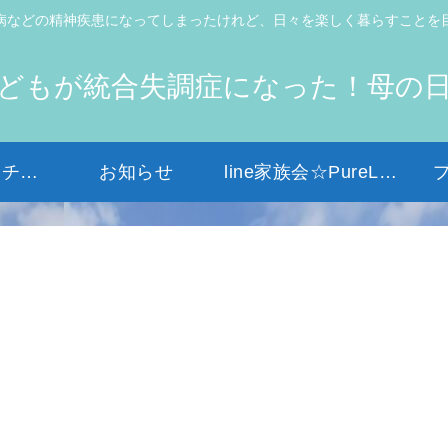
病などの精神疾患になってしまったけれど、日々を楽しく暮らすことを
どもが統合失調症になった！母の
初めての方はコチラから
お知らせ
line家族会☆PureLight☆