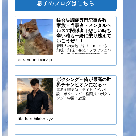
息子のブログはこちら
統合失調症専門記事多数｜
家族・当事者・メンタルヘ
ルスの関係者｜悲しい時も
辛い時も一緒に乗り越えて
いこうぜ！！
管理人の大地です！！(/・ω・)/
幻聴・幻視・妄想・フラッシュバ
ック・統合失調症感情障害・躁う
つ・抑うつ・幻味覚・呼吸困難に
soranoumi.xsrv.jp
なるほどの緊張や不安などの症状
を経験しています。自分のペース
でゆる～く行きましょ！！
ボクシング～俺が最高の世
界チャンピオンになる～
毎週金曜更新・ライトノベル小
説・ボクシング・格闘技・ボクシ
ング・学園・恋愛
life.haruhilabo.xyz