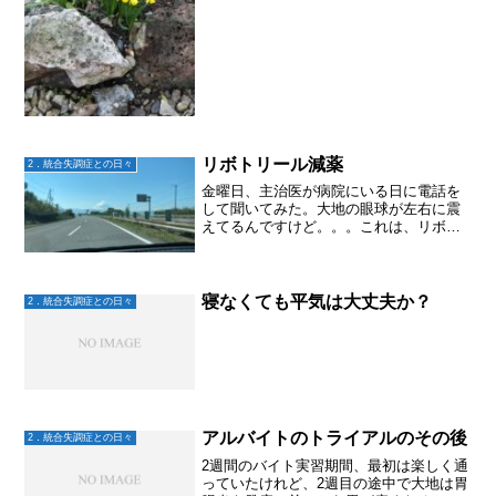
リボトリール減薬
2．統合失調症との日々
金曜日、主治医が病院にいる日に電話を
して聞いてみた。大地の眼球が左右に震
えてるんですけど。。。これは、リボト
リールを飲み始める前にもあったのかも
しれない。目の焦点が合わない！と言っ
てた事はたまにあったから。でも、タイ
ミング的にリボトリールを...
寝なくても平気は大丈夫か？
2．統合失調症との日々
アルバイトのトライアルのその後
2．統合失調症との日々
2週間のバイト実習期間、最初は楽しく通
っていたけれど、2週目の途中で大地は胃