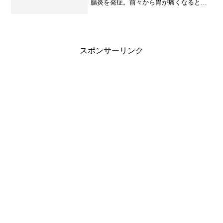
腸炎を発症。前々から胃が痛くなると言
っては、時々胃薬を飲んでいたのだけれ
ど、今回は内科病院を受診。あと3日とい
うところでバイトはお休みに・・・胃腸
炎の原因はなんだろ...
スポンサーリンク