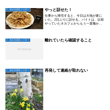
やっと話せた！
2．統合失調症との日々
仕事から帰宅すると、今日は大地が家に
いた。2日ぶりに話せる。バイトは、以前
やっていたネカフェからもう一度働かな
いかと連絡があったとかで、別のバイト
の面談は断ったらしい。慣れたところで
安心。さらに、深夜から朝にかけてのバ
イトはせずに、夕方から...
離れていたら確認すること
2．統合失調症との日々
再発して連絡が取れない
2．統合失調症との日々