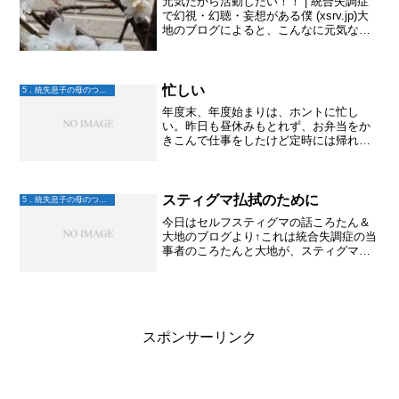
元気だから活動したい！！ | 統合失調症
で幻視・幻聴・妄想がある僕 (xsrv.jp)大
地のブログによると、こんなに元気な日
があるんだねえ～そして、一応その管理
もしてるんだ。主治医が以前、「統合失
調感情障害の疑いもあるかもね。」と言
ってたの...
忙しい
5．統失息子の母のつぶやき
年度末、年度始まりは、ホントに忙し
い。昨日も昼休みもとれず、お弁当をか
きこんで仕事をしたけど定時には帰れ
ず。忙しい上に自分の思う仕事をこなせ
ないのでイライラする。心を亡くすと書
いて「忙しい」心を無くさないよう気を
つけよう。イライラの原因は、...
スティグマ払拭のために
5．統失息子の母のつぶやき
今日はセルフスティグマの話ころたん＆
大地のブログより↑これは統合失調症の当
事者のころたんと大地が、スティグマに
ついてのトークをしている。これを読ん
で思ったのは、家族も同じ！と言う事。
案外セルフスティグマが強くて周りの誰
にも話せなかったりする...
スポンサーリンク