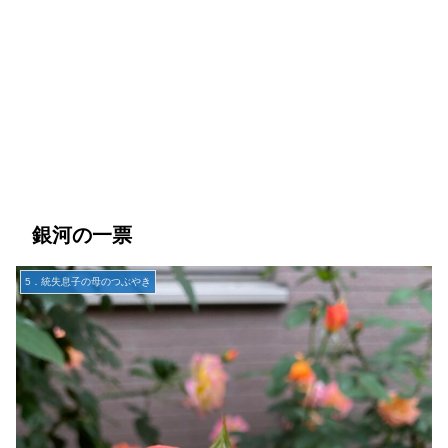
銀河の一票
5．統失息子の母のつぶやき