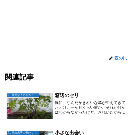
森の民
関連記事
窓辺のセリ
5．統失息子の母のつぶやき
庭に、なんだかきれいな草が生えてきて
たわけ。一か月くらい前か。それが何か
はわからなかったけど、きれいだから鉢
に植え替えて部屋の窓辺に置いてみた。
写メをとって、ジェミニに聞いたら、
「セリ」だと言われた。ほらあの、春の
七草の。で、ずっと窓辺で育...
小さな出会い
5．統失息子の母のつぶやき