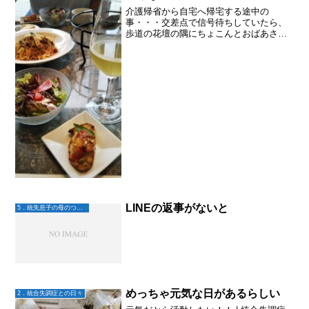
介護帰省から自宅へ帰宅する途中の
事・・・交差点で信号待ちしていたら、
歩道の花壇の隅にちょこんとおばあさん
が座っていた。一旦通り過ぎたものの、
う～～ん。。。やっぱりおかしい。戻っ
て声をかけてみた。「どうかなさいまし
たか？大丈夫ですか？」おばあ...
LINEの返事がないと
5．統失息子の母のつぶやき
めっちゃ元気な日があるらしい
2．統合失調症との日々