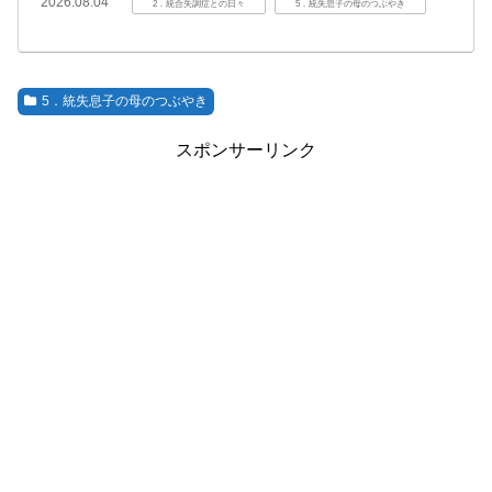
2026.08.04
2．統合失調症との日々
5．統失息子の母のつぶやき
5．統失息子の母のつぶやき
スポンサーリンク