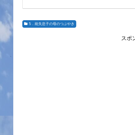
5．統失息子の母のつぶやき
スポ