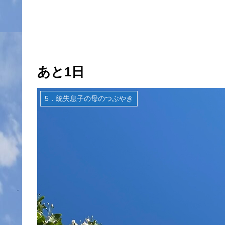
あと1日
5．統失息子の母のつぶやき