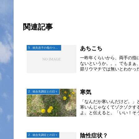
関連記事
あちこち
5．統失息子の母のつぶやき
一昨年くらいから、両手の指
ないというか。。。でもまぁ
節リウマチでは無いとわかった
寒気
2．統合失調症との日々
「なんだか寒いんだけど。」
寒いんじゃなくてゾクゾクす
よ。と伝えると。「いい！そう
陰性症状？
2．統合失調症との日々