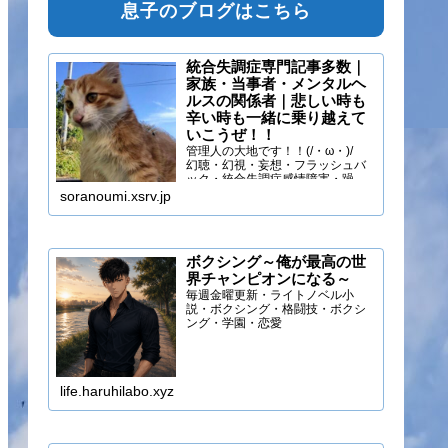
息子のブログはこちら
統合失調症専門記事多数｜
家族・当事者・メンタルヘ
ルスの関係者｜悲しい時も
辛い時も一緒に乗り越えて
いこうぜ！！
管理人の大地です！！(/・ω・)/
幻聴・幻視・妄想・フラッシュバ
ック・統合失調症感情障害・躁う
つ・抑うつ・幻味覚・呼吸困難に
soranoumi.xsrv.jp
なるほどの緊張や不安などの症状
を経験しています。自分のペース
でゆる～く行きましょ！！
ボクシング～俺が最高の世
界チャンピオンになる～
毎週金曜更新・ライトノベル小
説・ボクシング・格闘技・ボクシ
ング・学園・恋愛
life.haruhilabo.xyz