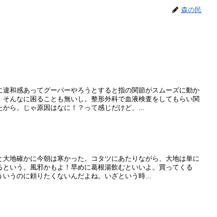
森の民
に違和感あってグーパーやろうとすると指の関節がスムーズに動か
、そんなに困ることも無いし。整形外科で血液検査をしてもらい関
から。じゃ原因はなに！？って感じだけど、...
と大地確かに今朝は寒かった。コタツにあたりながら、大地は単に
るという。風邪かもよ！早めに葛根湯飲むといいよ。買ってくる
いうのに頼りたくないんだよね。いざという時...