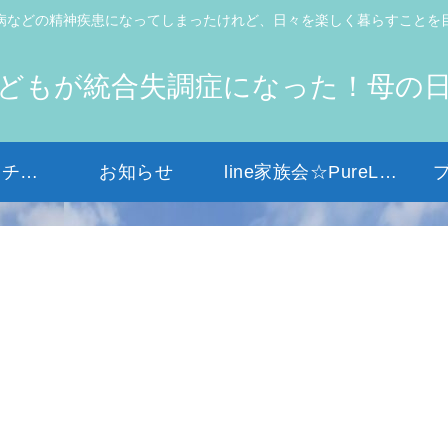
病などの精神疾患になってしまったけれど、日々を楽しく暮らすことを
どもが統合失調症になった！母の
初めての方はコチラから
お知らせ
line家族会☆PureLight☆