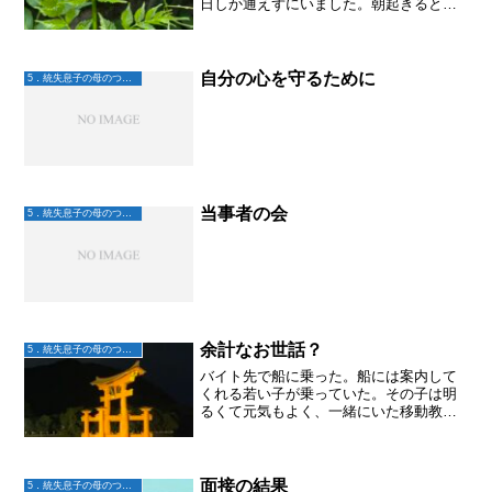
日しか通えずにいました。朝起きると
「やべー、腹が痛い」就労移行支援セン
ターが苦手とか嫌いとかでは無いらしい
けど、「腹痛」って、周りから目に見え
るものではないから「ホ...
自分の心を守るために
5．統失息子の母のつぶやき
当事者の会
5．統失息子の母のつぶやき
余計なお世話？
5．統失息子の母のつぶやき
バイト先で船に乗った。船には案内して
くれる若い子が乗っていた。その子は明
るくて元気もよく、一緒にいた移動教室
の子たちもそのトークに笑わされとても
楽しんでいた。私はたまたま傍にいてそ
れを聞いていたんだけど。トークが一段
落したところでその子が私...
面接の結果
5．統失息子の母のつぶやき