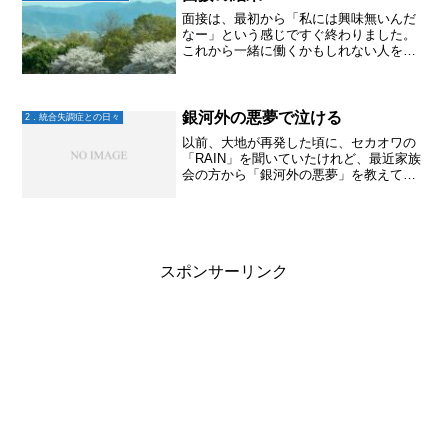
面接は、最初から「私には興味無いんだ
なー」という感じですぐ終わりました。
これから一緒に働くかもしれない人を探
す時って、特に人件費をしっかりかけた
いと思う場合は、相手の人柄を知りた
い！と思うんじゃないかな？？なので、
質問や雑談を交えながらの会...
銀河外の悪夢で泣ける
2．統合失調症との日々
以前、大地が再発した頃に、セカオワの
「RAIN」を聞いていたけれど、最近家族
会の方から「銀河外の悪夢」を教えて頂
き聞いてみた。精神疾患でひきこもって
しまう子どもたちの気持ち。親なら知り
たいよね。これ聴くと、ちょっぴりわか
る気がして泣けます。
スポンサーリンク