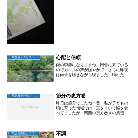
心配と信頼
5．統失息子の母のつぶやき
雨の季節になりますね。田舎に来ている
のでカエルの声が賑やかで、さらに昨夜
は雨音を聴きながら寝ました。晴れた日
に、水をはった田んぼに周りの山々が映
るとそれはキレイなんですが、雨の日も
趣がありますね。大地、大丈夫かなー
と、たまには思い出しつつ。...
節分の恵方巻
5．統失息子の母のつぶやき
昨日は節分でしたねー昔、私が子どもの
頃に育った地域では、豆をまいて鰯を食
べてましたが、関西の恵方巻きの風習が
すっかり定着し。今年も我が家は手巻き
寿司で。自分で太巻きを作ります。私が
座る席から東北東の方角には、壁が太巻
き一本食べる間、壁を見...
不調
2．統合失調症との日々