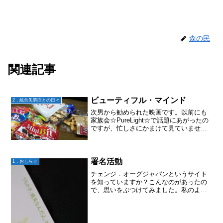
森の民
関連記事
ビューティフル・マインド
2．統合失調症との日々
次男から勧められた映画です。以前にも
家族会☆PureLight☆で話題にあがったの
ですが、忙しさにかまけて見ていません
でした。台風がきて出かけられなくな
り、思いがけず家でこの映画を見まし
た。泣ける、、、なんていうか、、、長
男 大地の気持ちが...
署名活動
1．おしらせ
チェンジ．オーグジャパンというサイト
を知っていますか？こんなのがあったの
で、思いをぶつけてみました。私のよう
な一個人で一体何が出来るのか分かりま
せんが、コツコツ続ければきっと大きな
力になると信じてやってみることにしま
した。私が死ぬまでには、...