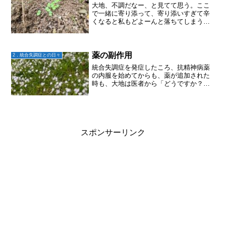
大地、不調だなー、と見てて思う。ここ
で一緒に寄り添って、寄り添いすぎて辛
くなると私もどよーんと落ちてしまうの
で。大地は不調！私は仕事忙しくて超疲
れるけど、不調ではない！と考える。と
はいえ家に不調の子どもがいると、母と
して、中々ポジティブには...
薬の副作用
2．統合失調症との日々
統合失調症を発症したころ、抗精神病薬
の内服を始めてからも、薬が追加された
時も、大地は医者から「どうですか？」
と聞かれても「別に・・・」と、あまり
変わらないようなことを言っていた。け
れど私から見るとそわそわと動き回って
いたり怠そうにしていたり...
スポンサーリンク