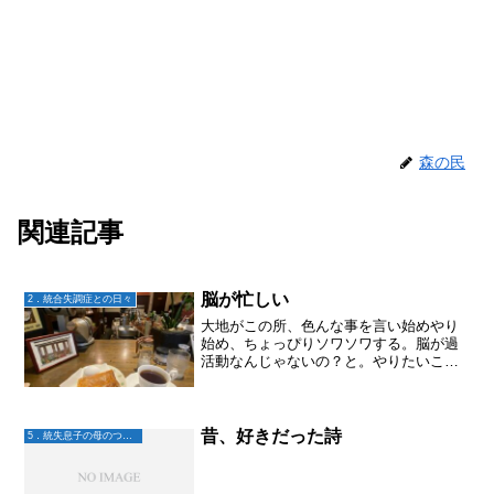
森の民
関連記事
脳が忙しい
2．統合失調症との日々
大地がこの所、色んな事を言い始めやり
始め、ちょっぴりソワソワする。脳が過
活動なんじゃないの？と。やりたいこと
がやれる。やりたいことに向かえる。こ
んな嬉しいことは無いんだけどね。応援
したい！けど心配。そんな狭間でソワソ
ワしちゃう。さて、私はと...
昔、好きだった詩
5．統失息子の母のつぶやき