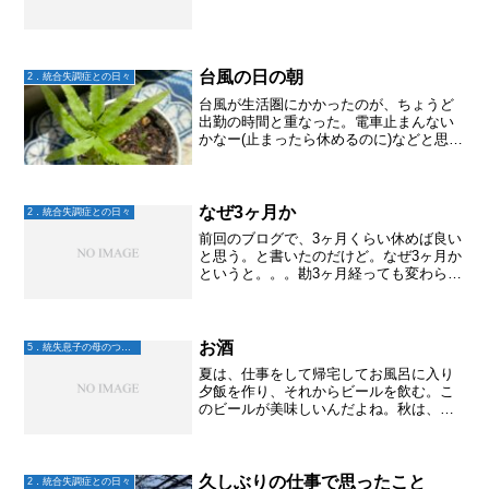
台風の日の朝
2．統合失調症との日々
台風が生活圏にかかったのが、ちょうど
出勤の時間と重なった。電車止まんない
かなー(止まったら休めるのに)などと思い
つつもそんな気配はなく、いつものよう
に朝の準備。大地はどうするのかと思っ
たら、今朝は流石にファミレスは諦めた
らしい。午後には止む...
なぜ3ヶ月か
2．統合失調症との日々
前回のブログで、3ヶ月くらい休めば良い
と思う。と書いたのだけど。なぜ3ヶ月か
というと。。。勘3ヶ月経っても変わらな
かったらどうするか？その時また考えた
らいいよね。
お酒
5．統失息子の母のつぶやき
夏は、仕事をして帰宅してお風呂に入り
夕飯を作り、それからビールを飲む。こ
のビールが美味しいんだよね。秋は、ワ
インにしたりもする。冬は日本酒熱燗、
あったまる～♫ 料理によっても飲むお酒
を変えたりもする。ところがこの数年、
飲めなくなっている。た...
久しぶりの仕事で思ったこと
2．統合失調症との日々