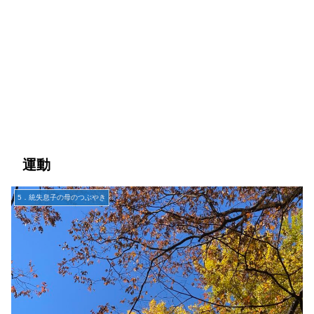
運動
5．統失息子の母のつぶやき