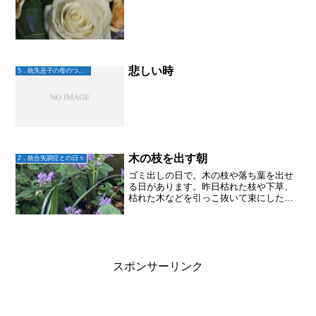
悲しい時
5．統失息子の母のつぶやき
木の枝を出す朝
2．統合失調症との日々
ゴミ出しの日で。木の枝や落ち葉を出せ
る日があります。昨日枯れた枝や下草、
枯れた木などを引っこ抜いて束にしたん
だけど。出す前に辺りを見ると枯れかけ
た葉っぱや草もまた気になり。朝から草
木の手入れをしました。ここになんの花
を植えようかなーとか、こ...
スポンサーリンク