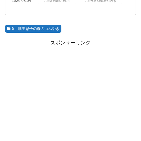
2026.08.04
2．統合失調症との日々
5．統失息子の母のつぶやき
5．統失息子の母のつぶやき
スポンサーリンク