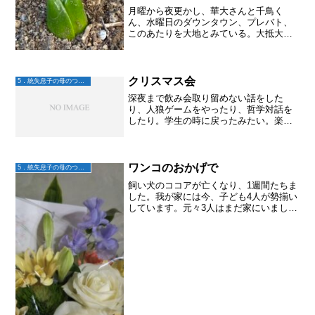
月曜から夜更かし、華大さんと千鳥く
ん、水曜日のダウンタウン、プレバト、
このあたりを大地とみている。大抵大地
は寝てしまっているので、Tver大活躍。
中でも、テーマにもよるけど水曜日のダ
ウンタウンは大笑いできることが多い。
笑うっていい事だなって...
クリスマス会
5．統失息子の母のつぶやき
深夜まで飲み会取り留めない話をした
り、人狼ゲームをやったり、哲学対話を
したり。学生の時に戻ったみたい。楽し
かったー
ワンコのおかげで
5．統失息子の母のつぶやき
飼い犬のココアが亡くなり、1週間たちま
した。我が家には今、子ども4人が勢揃い
しています。元々3人はまだ家にいました
が、一人暮らししていた次男が帰ってき
ています。次男はココアの49日までは家
にいるそうです。(緊急事態宣言で大学も
オンライン授業...