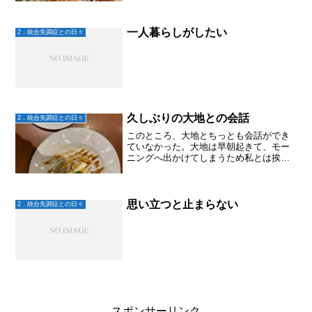
ーや作業所など、近いからこその情報交
換、共有ができる。さて、せっかく会え
る距離に住んでいるん...
一人暮らしがしたい
2．統合失調症との日々
久しぶりの大地との会話
2．統合失調症との日々
このところ、大地とちっとも会話ができ
ていなかった。大地は早朝起きて、モー
ニングへ出かけてしまうため私とは挨拶
くらいしかできない。夕方仕事を終えて
帰宅すると、大地は大抵ゴロゴロしてい
て、話しかけると体調悪いというので話
しかけられない。。。うざ...
思い立つと止まらない
2．統合失調症との日々
スポンサーリンク