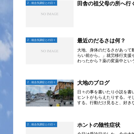
田舎の祖父母の所へ行
2．統合失調症との日々
最近のだるさは何？
2．統合失調症との日々
大地、身体のだるさがあって
らい前から。」就労移行支援
わったから？薬の変薬中という
大地のブログ
2．統合失調症との日々
日々の事を書いたり小説を書
ヒントがもらえたりする。そ
する。行動だけ見ると、好きな
ホントの陰性症状
2．統合失調症との日々
今日は受診日でした。今の大