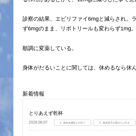
診察の結果、エビリファイ6mgと減らされ。ラ
ず6mgのまま、リボトリールも変わらず1mg
順調に変薬している。
身体がだるいことに関しては、休めるなら休
新着情報
とりあえず乾杯
2026.08.07
2．統合失調症との日々
5．統失息子の母のつぶやき