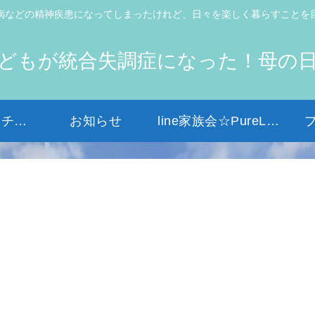
病などの精神疾患になってしまったけれど、日々を楽しく暮らすことを
どもが統合失調症になった！母の
初めての方はコチラから
お知らせ
line家族会☆PureLight☆