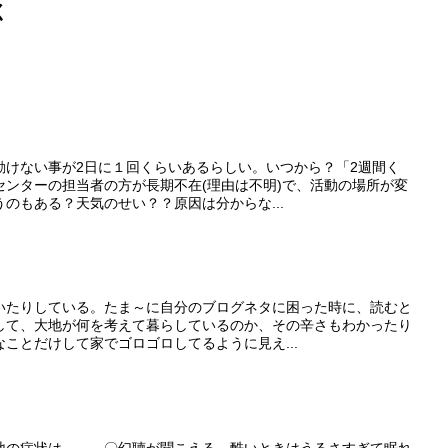
く
動けない事が2日に１回くらいあるらしい。いつから？「2週間く
センターの担当者の方が長期不在(理由は不明)で、活動の場所が変
のもある？天気のせい？？原因は分からな...
いたりしている。たま～に自分のブログネタに困った時に、読むと
して、大地が何を考えて暮らしているのか、その辛さもわかったり
ことだけして家でゴロゴロしてるように見え...
地の症状は、、、〇幻聴が聞こえる。酷いときはうるさすぎて眠れ