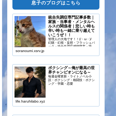
息子のブログはこちら
統合失調症専門記事多数｜
家族・当事者・メンタルヘ
ルスの関係者｜悲しい時も
辛い時も一緒に乗り越えて
いこうぜ！！
管理人の大地です！！(/・ω・)/
幻聴・幻視・妄想・フラッシュバ
ック・統合失調症感情障害・躁う
つ・抑うつ・幻味覚・呼吸困難に
soranoumi.xsrv.jp
なるほどの緊張や不安などの症状
を経験しています。自分のペース
でゆる～く行きましょ！！
ボクシング～俺が最高の世
界チャンピオンになる～
毎週金曜更新・ライトノベル小
説・ボクシング・格闘技・ボクシ
ング・学園・恋愛
life.haruhilabo.xyz