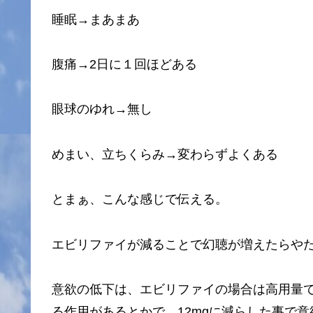
睡眠→まあまあ
腹痛→2日に１回ほどある
眼球のゆれ→無し
めまい、立ちくらみ→変わらずよくある
とまぁ、こんな感じで伝える。
エビリファイが減ることで幻聴が増えたらや
意欲の低下は、エビリファイの場合は高用量
る作用があるとかで、12mgに減らした事で