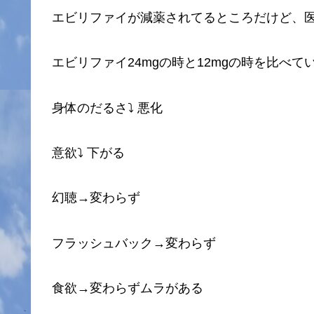
エビリファイが減薬されてるところだけど、
エビリファイ24mgの時と12mgの時を比べて
身体のだるさ⤵︎ ︎悪化
意欲⤵︎ ︎下がる
幻聴→変わらず
フラッシュバック→変わらず
食欲→変わらずムラがある