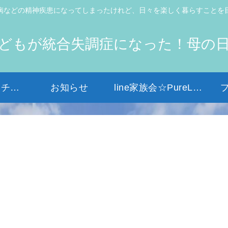
病などの精神疾患になってしまったけれど、日々を楽しく暮らすことを
どもが統合失調症になった！母の
初めての方はコチラから
お知らせ
line家族会☆PureLight☆