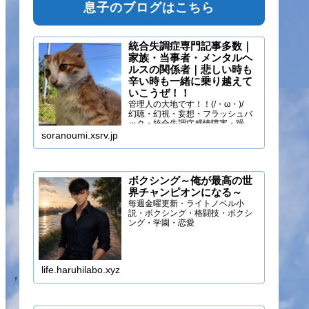
息子のブログはこちら
統合失調症専門記事多数｜
家族・当事者・メンタルヘ
ルスの関係者｜悲しい時も
辛い時も一緒に乗り越えて
いこうぜ！！
管理人の大地です！！(/・ω・)/
幻聴・幻視・妄想・フラッシュバ
ック・統合失調症感情障害・躁う
つ・抑うつ・幻味覚・呼吸困難に
soranoumi.xsrv.jp
なるほどの緊張や不安などの症状
を経験しています。自分のペース
でゆる～く行きましょ！！
ボクシング～俺が最高の世
界チャンピオンになる～
毎週金曜更新・ライトノベル小
説・ボクシング・格闘技・ボクシ
ング・学園・恋愛
life.haruhilabo.xyz