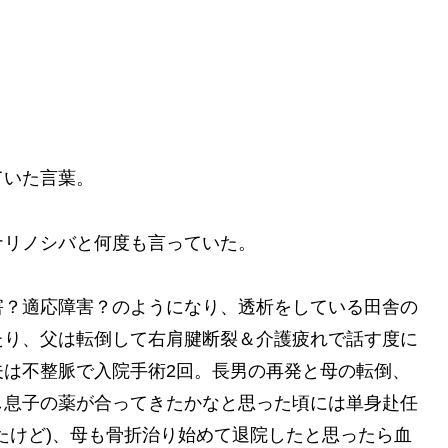
ていた言葉。
ナリノシバと何度も言っていた。
害？適応障害？のようになり、透析をしている田舎の
たり、父は転倒して右肩腱断裂＆介護疲れで話す度に
夫は不整脈で入院手術2回。長男の再発と母の転倒、
し息子の薬が合ってきたかなと思った頃には単身赴任
たけど)、母も骨折治り始めて退院したと思ったら血