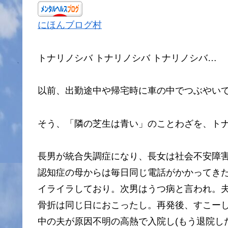
にほんブログ村
トナリノシバ トナリノシバ トナリノシバ…
以前、出勤途中や帰宅時に車の中でつぶやい
そう、「隣の芝生は青い」のことわざを、ト
長男が統合失調症になり、長女は社会不安障
認知症の母からは毎日同じ電話がかかってき
イライラしており。次男はうつ病と言われ。
骨折は同じ日におこったし。再発後、すこー
中の夫が原因不明の高熱で入院し(もう退院し