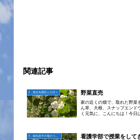
関連記事
野菜直売
2．統合失調症との日々
家の近くの畑で、取れた野菜
ん草、大根、スナップエンド
く元気に、こんにちは！今日は
看護学部で授業をして
5．統失息子の母のつぶやき