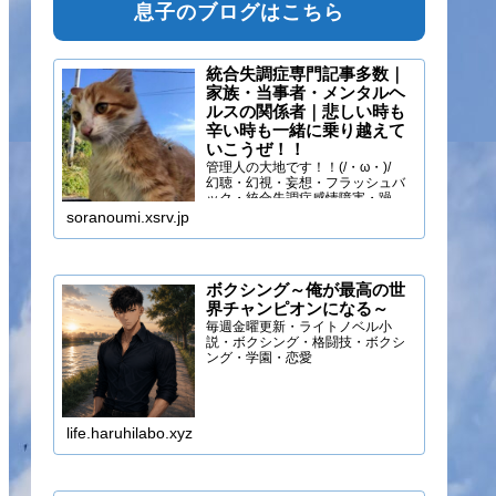
息子のブログはこちら
統合失調症専門記事多数｜
家族・当事者・メンタルヘ
ルスの関係者｜悲しい時も
辛い時も一緒に乗り越えて
いこうぜ！！
管理人の大地です！！(/・ω・)/
幻聴・幻視・妄想・フラッシュバ
ック・統合失調症感情障害・躁う
つ・抑うつ・幻味覚・呼吸困難に
soranoumi.xsrv.jp
なるほどの緊張や不安などの症状
を経験しています。自分のペース
でゆる～く行きましょ！！
ボクシング～俺が最高の世
界チャンピオンになる～
毎週金曜更新・ライトノベル小
説・ボクシング・格闘技・ボクシ
ング・学園・恋愛
life.haruhilabo.xyz