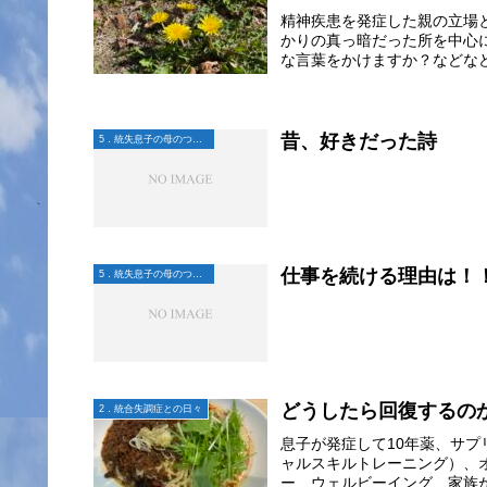
精神疾患を発症した親の立場
かりの真っ暗だった所を中心
な言葉をかけますか？などなど
昔、好きだった詩
5．統失息子の母のつぶやき
仕事を続ける理由は！
5．統失息子の母のつぶやき
どうしたら回復するの
2．統合失調症との日々
息子が発症して10年薬、サプ
ャルスキルトレーニング）、
ー、ウェルビーイング、家族が