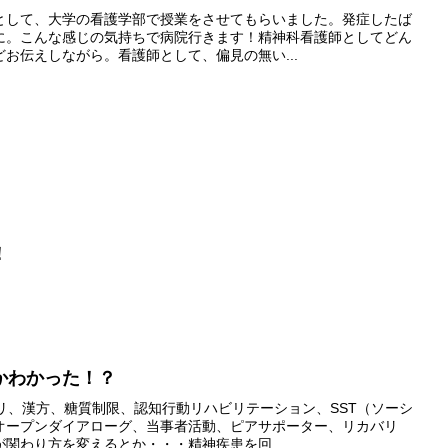
として、大学の看護学部で授業をさせてもらいました。発症したば
に。こんな感じの気持ちで病院行きます！精神科看護師としてどん
お伝えしながら。看護師として、偏見の無い...
！
かわかった！？
リ、漢方、糖質制限、認知行動リハビリテーション、SST（ソーシ
オープンダイアローグ、当事者活動、ピアサポーター、リカバリ
関わり方を変えるとか・・・精神疾患を回...