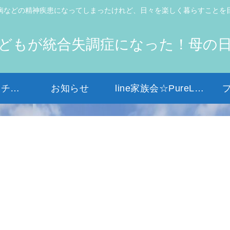
病などの精神疾患になってしまったけれど、日々を楽しく暮らすことを
どもが統合失調症になった！母の
初めての方はコチラから
お知らせ
line家族会☆PureLight☆