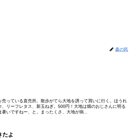
森の民
を売っている直売所。散歩がてら大地を誘って買いに行く。ほうれ
ウ、リーフレタス、新玉ねぎ。500円！大地は畑のおじさんに明る
暑いですねー、と。まったくさ、大地が病...
きたよ