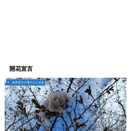
開花宣言
5．統失息子の母のつぶやき