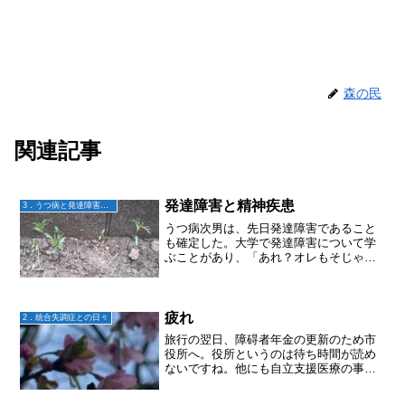
森の民
関連記事
発達障害と精神疾患
3．うつ病と発達障害との日々
うつ病次男は、先日発達障害であること
も確定した。大学で発達障害について学
ぶことがあり、「あれ？オレもそじゃ
ね？」と思ったのが発端。ネットで簡単
診断など自分でやってみてあまりにも当
てはまるため、うつ病で受診している医
師に相談してみたらしい。で...
疲れ
2．統合失調症との日々
旅行の翌日、障碍者年金の更新のため市
役所へ。役所というのは待ち時間が読め
ないですね。他にも自立支援医療の事な
ど諸々あり、役所の方は途中でコピーを
取りに行ったり、必要書類の確認に行っ