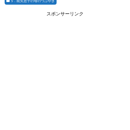
5．統失息子の母のつぶやき
スポンサーリンク