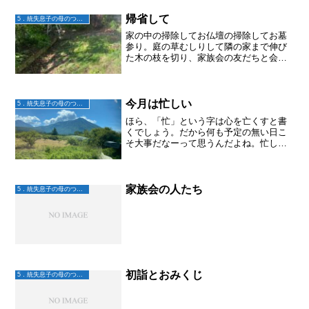
たりと。丁寧にわかりやすく進めてはく
れましたが、大地のターン...
帰省して
5．統失息子の母のつぶやき
家の中の掃除してお仏壇の掃除してお墓
参り。庭の草むしりして隣の家まで伸び
た木の枝を切り、家族会の友だちと会っ
たり、田舎の友だちと会ったり、ここに
しかないお店へ行ってみたり。今日は送
り盆だからまたお墓へ。暇だなーと思っ
たけど、書いてみると割と...
今月は忙しい
5．統失息子の母のつぶやき
ほら、「忙」という字は心を亡くすと書
くでしょう。だから何も予定の無い日こ
そ大事だなーって思うんだよね。忙しい
とイライラしたり他の人に優しくなれな
かったりしない？今日がその何の予定も
無い日。今月は普段の仕事＋単発バイ
ト、ボランティア活動など予...
家族会の人たち
5．統失息子の母のつぶやき
初詣とおみくじ
5．統失息子の母のつぶやき