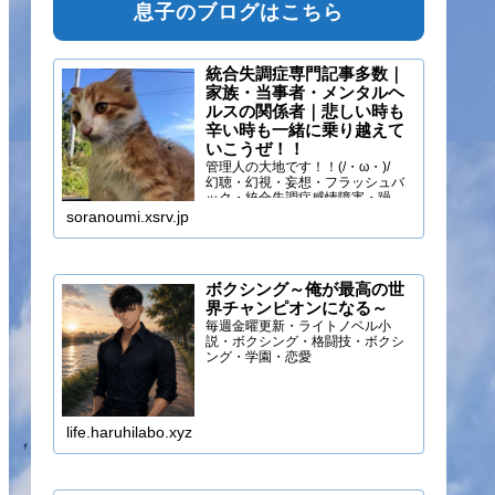
息子のブログはこちら
統合失調症専門記事多数｜
家族・当事者・メンタルヘ
ルスの関係者｜悲しい時も
辛い時も一緒に乗り越えて
いこうぜ！！
管理人の大地です！！(/・ω・)/
幻聴・幻視・妄想・フラッシュバ
ック・統合失調症感情障害・躁う
つ・抑うつ・幻味覚・呼吸困難に
soranoumi.xsrv.jp
なるほどの緊張や不安などの症状
を経験しています。自分のペース
でゆる～く行きましょ！！
ボクシング～俺が最高の世
界チャンピオンになる～
毎週金曜更新・ライトノベル小
説・ボクシング・格闘技・ボクシ
ング・学園・恋愛
life.haruhilabo.xyz