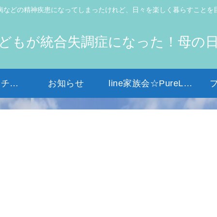
病などの精神疾患になってしまったけれど、日々を楽しく暮らすことを
どもが統合失調症になった！母の
初めての方はコチラから
お知らせ
line家族会☆PureLight☆