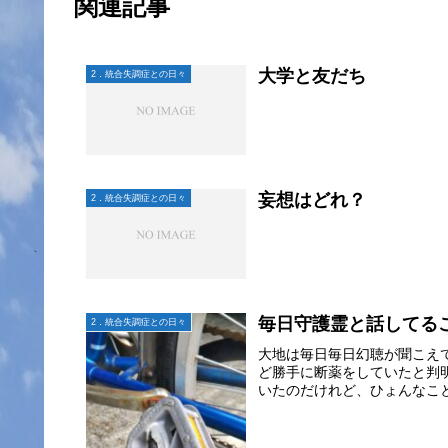
関連記事
大学と友だち
2．統合失調症との日々
妄想はどれ？
2．統合失調症との日々
毎日守護霊と話してる
2．統合失調症との日々
大地は毎日毎日幻聴が聞こえ
ど勝手に断薬をしていたと判
いたのだけれど、ひょんなこと