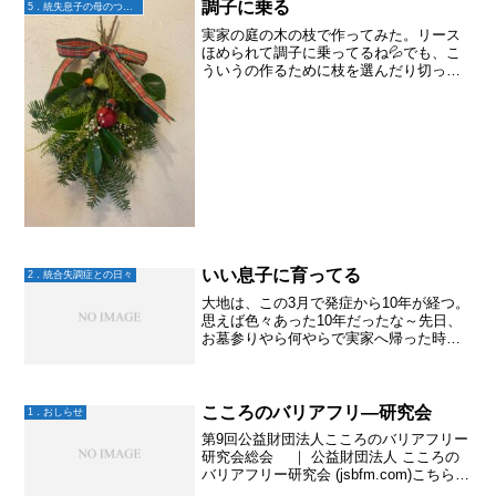
調子に乗る
5．統失息子の母のつぶやき
実家の庭の木の枝で作ってみた。リース
ほめられて調子に乗ってるね💦でも、こ
ういうの作るために枝を選んだり切った
り重ねたり。楽しいよ♫
いい息子に育ってる
2．統合失調症との日々
大地は、この3月で発症から10年が経つ。
思えば色々あった10年だったな～先日、
お墓参りやら何やらで実家へ帰った時
に、大地が一緒についてきてくれた。ち
ょっぴり遠距離の実家へ行くのには高速
道路を運転しなくちゃいけなくて、やっ
ぱり横に人が乗ってて...
こころのバリアフリ―研究会
1．おしらせ
第9回公益財団法人こころのバリアフリー
研究会総会 ｜ 公益財団法人 こころの
バリアフリー研究会 (jsbfm.com)こちらの
市民講座、無料で見れます。登壇される