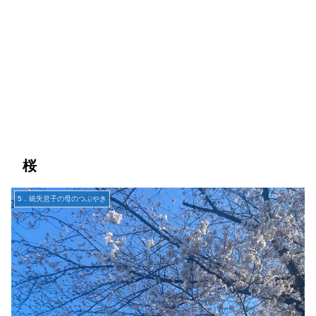
桜
5．統失息子の母のつぶやき