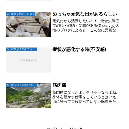
のは、世界精神保健連盟 次期理事長の
秋山先生明日、6月4日13：00～14：...
めっちゃ元気な日があるらしい
2．統合失調症との日々
元気だから活動したい！！ | 統合失調症
で幻視・幻聴・妄想がある僕 (xsrv.jp)大
地のブログによると、こんなに元気な日
があるんだねえ～そして、一応その管理
もしてるんだ。主治医が以前、「統合失
調感情障害の疑いもあるかもね。」と言
ってたの...
症状が悪化する時(不安感)
5．統失息子の母のつぶやき
筋肉痛
5．統失息子の母のつぶやき
筋肉痛になったよ。そりゃーなるよね。
身体を動かす仕事をしているとはいえ、
山に登って普段使っていない筋肉をたく
さん使ったんだからさ。思った以上に足
があがらない。筋肉痛は気のせいと思う
ことにして、何事も無かったかのように
動いてみたら、階段登る時...