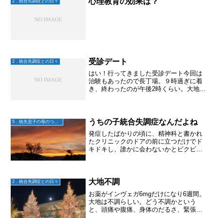
心理教育の効果は？
2．統合失調症との日々
受診デート
2．統合失調症との日々
はい！行ってきました受診デート今回は
治験もあったので長丁場。９時過ぎに着
き、終わったのが午後2時くらい。大地が
治験の間は、会計を済ませて病院内のタ
リーズでまったり。曇り空だったけど中
庭を眺めたりスマホのゲームをしたり。
お腹がすいたらコンビニ...
うちの子統合失調症なんだよね
5．統失息子の母のつぶやき
発症したばかりの頃に、精神科と書かれ
たクリニックのドアの前に立つだけでド
キドキし、誰かに会わないかとビクビク
してたのに。「うちの子統合失調症なん
だよね」と、人に話し始めてから、どん
どん自分の心が軽くなっていく。話す
と、その瞬間の周りの人の反...
大地不調
2．統合失調症との日々
お薬がインヴェガ6mgだけになり6週間。
大地は不調らしい。どう不調かという
と、頭痛や腹痛、身体のだるさ、緊張感
が突然出るなど。腹痛の原因は幻聴やフ