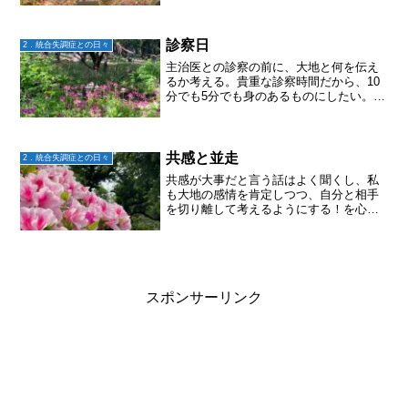
ラッシュバックだったりもしたのだけ
ど、今回の一番の不調は、突然起こる緊
張感。これは自律神経系の...
診察日
2．統合失調症との日々
主治医との診察の前に、大地と何を伝え
るか考える。貴重な診察時間だから、10
分でも5分でも身のあるものにしたい。リ
ボトリールを飲み始め、どんな変化があ
ったかを考える。フラッシュバックのよ
うな、映像の中に入り込んでしまうよう
な状況は、1日20～...
共感と並走
2．統合失調症との日々
共感が大事だと言う話はよく聞くし、私
も大地の感情を肯定しつつ、自分と相手
を切り離して考えるようにする！を心が
けてきた。大地の辛さを理解しようと思
っても100％理解することなどできない
し。それは、「人」がみんな違う以上当
たり前のこと。「〇〇が...
スポンサーリンク