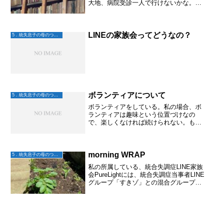
大地、病院受診一人で行けないかな。。
以前は私が母の介護で行けない時は、大
地は一人で通院したし、不調の時は一人
で入院した。今もやればできるはず。で
も私がいるとやらない。電...
LINEの家族会ってどうなの？
5．統失息子の母のつぶやき
ボランティアについて
5．統失息子の母のつぶやき
ボランティアをしている。私の場合、ボ
ランティアは趣味という位置づけなの
で、楽しくなければ続けられない。もち
ろん趣味でも、楽しくないこともあるか
もしれないけれどそれでも続けたい何か
があるからみんな続けているのだと思
う。趣味はお金と時間をかけて...
morning WRAP
5．統失息子の母のつぶやき
私の所属している、統合失調症LINE家族
会PureLightには、統合失調症当事者LINE
グループ「すきゾ」との混合グループが
あり、自由に入ることができます。最近
の私がハマってるのが、そのグループの
中の「そんなWRAPがすきゾ」毎朝、
WRA...