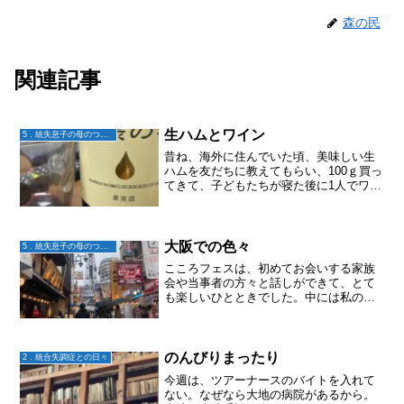
森の民
関連記事
生ハムとワイン
5．統失息子の母のつぶやき
昔ね、海外に住んでいた頃、美味しい生
ハムを友だちに教えてもらい、100ｇ買っ
てきて、子どもたちが寝た後に1人でワイ
ンを飲んでたんだよね。ワインと生ハム
は、ちょうど同じに終わらないと。生ハ
ムが残るとワインを注ぎ、ワインが残る
と生ハムを新たによ...
大阪での色々
5．統失息子の母のつぶやき
こころフェスは、初めてお会いする家族
会や当事者の方々と話しができて、とて
も楽しいひとときでした。中には私のブ
ログを最初から読んでくださってる方も
いて、めっちゃ嬉しかったです。楽しい
ひとときの後は、大阪にお住まいであい
りん地区に色々な意味で関...
のんびりまったり
2．統合失調症との日々
今週は、ツアーナースのバイトを入れて
ない。なぜなら大地の病院があるから。