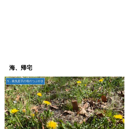
海、帰宅
5．統失息子の母のつぶやき