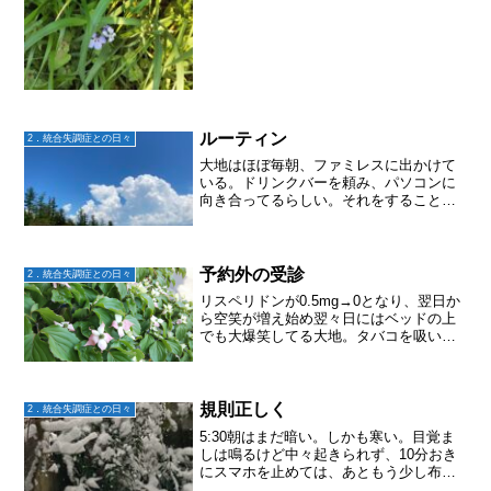
ルーティン
2．統合失調症との日々
大地はほぼ毎朝、ファミレスに出かけて
いる。ドリンクバーを頼み、パソコンに
向き合ってるらしい。それをすること
で、何となく規則正しい生活になってい
るのだとか。自分なりに体調を整える工
夫をしてるらしい。私のルーティンは、
月火水は固定の仕事をして、...
予約外の受診
2．統合失調症との日々
リスペリドンが0.5mg→0となり、翌日か
ら空笑が増え始め翌々日にはベッドの上
でも大爆笑してる大地。タバコを吸いに
出て、いつもはすぐに帰ってくるのに1-2
時間も帰ってこない。帰ってきたかと思
うとまたすぐに落ち着きなく出かけてし
まう。声と話し...
規則正しく
2．統合失調症との日々
5:30朝はまだ暗い。しかも寒い。目覚ま
しは鳴るけど中々起きられず、10分おき
にスマホを止めては、あともう少し布団
にいられる！と。気持ちは焦りつつも布