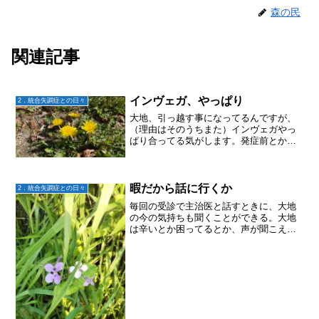
森の民
関連記事
インヴェガ、やっぱり
2．統合失調症との日々
大地、引っ越す事になってるんですが、
（理由はそのうちまた）インヴェガやっ
ぱり合ってる気がします。発症前とかと
比べちゃったらまだまだだけど。リスペ
リドンと比べると動いてる。薬が合うか
どうか見ていくのに2週間とか1ヶ月とか
言われてるのでまだ様子...
暇だから話に行くか
2．統合失調症との日々
毎回の受診で主治医と話すときに、大地
の今の気持ちも聞くことができる。大地
は辛いとか困ってるとか、声が聞こえる
とかは私には話さないのだけど、主治医
に聞かれたことには素直に答えるから、
毎回「え！？そうなの？？」と気付かさ
れることがある。今回もま...