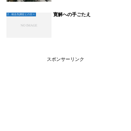
団から出られない。やっと起きて階下へ
行くと、大地はもう居ない。毎朝のルー
ティン、ファミレス...
寛解への手ごたえ
2．統合失調症との日々
スポンサーリンク