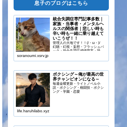
息子のブログはこちら
統合失調症専門記事多数｜
家族・当事者・メンタルヘ
ルスの関係者｜悲しい時も
辛い時も一緒に乗り越えて
いこうぜ！！
管理人の大地です！！(/・ω・)/
幻聴・幻視・妄想・フラッシュバ
ック・統合失調症感情障害・躁う
つ・抑うつ・幻味覚・呼吸困難に
soranoumi.xsrv.jp
なるほどの緊張や不安などの症状
を経験しています。自分のペース
でゆる～く行きましょ！！
ボクシング～俺が最高の世
界チャンピオンになる～
毎週金曜更新・ライトノベル小
説・ボクシング・格闘技・ボクシ
ング・学園・恋愛
life.haruhilabo.xyz