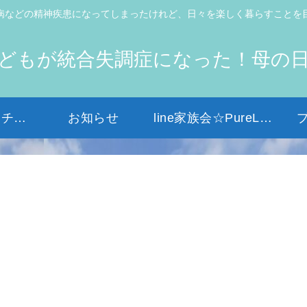
病などの精神疾患になってしまったけれど、日々を楽しく暮らすことを
どもが統合失調症になった！母の
初めての方はコチラから
お知らせ
line家族会☆PureLight☆