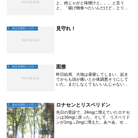
と。肉じゃがと味噌汁と。。。と言う
と、「揚げ物食べたいんだけど」とリク
エストあり。え！というと、「じゃあ肉
じゃがでもいいから、フライドポテト揚
げて。多めに。」まぁ、そのくらいなら
いいか。幸い冷凍庫に揚げるだ...
見守れ！
2．統合失調症との日々
面接
2．統合失調症との日々
昨日結局、大地は昼寝してしまい、起き
てからも頭が痛いとか体調悪そうにして
いた。まだしなくてもいいんじゃないか
なーバイト。そう言っているのだけれ
ど、焦りもあるのだろうな〜。夕飯食べ
るとまたすぐに自分の部屋へ寝に行って
しまった。今夜、もう1件バ...
ロナセンとリスペリドン
2．統合失調症との日々
先日の受診で、24mgに増えていたロナセ
ンは16mgに戻った。そして、リスペリド
ンが1mg→2mgに増えた。あ〜あ、せっ
かく上手く減ってたのにな～これで幻聴
消えるかな？？ところが、大地は相変わ
らず笑っている。あまりにも幻聴との時