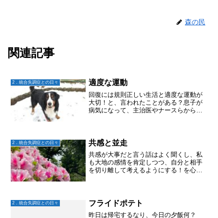
森の民
関連記事
適度な運動
2．統合失調症との日々
回復には規則正しい生活と適度な運動が
大切！と、言われたことがある？息子が
病気になって、主治医やナースらから言
われたことはあるけれど、守らなくち
ゃ！！と思ったことがあまりない。規則
正しい昼夜逆転生活をさせてたことはあ
るし、一応、「運動いいらし...
共感と並走
2．統合失調症との日々
共感が大事だと言う話はよく聞くし、私
も大地の感情を肯定しつつ、自分と相手
を切り離して考えるようにする！を心が
けてきた。大地の辛さを理解しようと思
っても100％理解することなどできない
し。それは、「人」がみんな違う以上当
たり前のこと。「〇〇が...
フライドポテト
2．統合失調症との日々
昨日は帰宅するなり、今日の夕飯何？