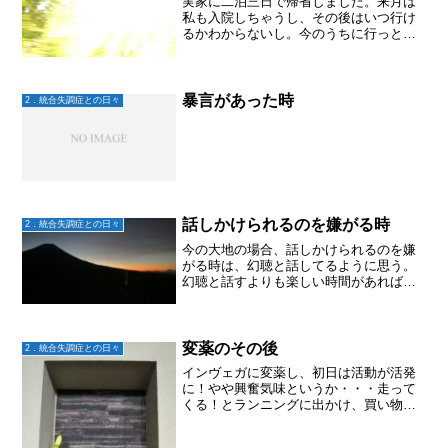
実家に二泊三日で帰省しました。来月は
私も入院しちゃうし、その後はいつ行け
るかわからないし。今のうちに行っとこ
う！で、二泊三日して帰宅すると、なん
と！大地薬を飲んでない！！2日分だった
けど。プリプリしながら3日目の薬と水を
持って大地の部屋へい...
暴言があった時
2．統合失調症との日々
話しかけられるのを嫌がる時
2．統合失調症との日々
今の大地の場合、話しかけられるのを嫌
がる時は、幻聴と話してるように思う。
幻聴と話すよりも楽しい時間があればい
いんだよなー
変薬のその後
2．統合失調症との日々
インヴェガに変薬し、初日は活動が活発
に！やや興奮気味というか・・・走って
くる！とランニングに出かけ、買い物行
ってくる！と自転車で20分ほど離れたタ
ーミナル駅まで行き、さらに「今から翔