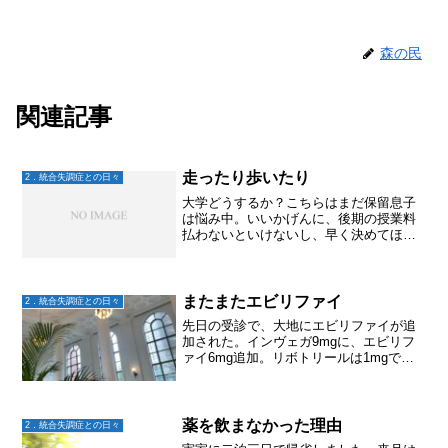
森の民
関連記事
走ったり歩いたり
2．統合失調症との日々
大学どうするか？こちらはまだ保留息子
は悩み中。いいかげんに、後期の授業料
払わないといけないし、早く決めてほし
いところではあるけれど、そう簡単に決
められるものでもないしね。走り出した
息子は、いきなり20キロとかではなく、
3~4キロらしい。しか...
またまたエビリファイ
2．統合失調症との日々
先日の受診で、大地にエビリファイが追
加された。インヴェガ9mgに、エビリフ
ァイ6mg追加。リボトリールは1mgで、
頓服用に1mg処方されている。さて、エ
ビリファイが追加されての感想は、「や
っぱりいい！」なんとなくだけどね。大
地が明るくなって...
薬を飲まなかった理由
2．統合失調症との日々