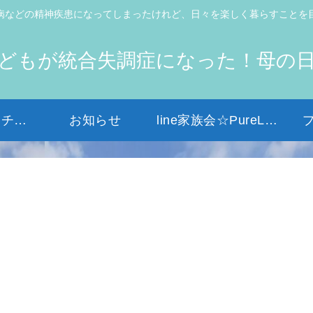
病などの精神疾患になってしまったけれど、日々を楽しく暮らすことを
どもが統合失調症になった！母の
初めての方はコチラから
お知らせ
line家族会☆PureLight☆