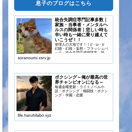
息子のブログはこちら
統合失調症専門記事多数｜
家族・当事者・メンタルヘ
ルスの関係者｜悲しい時も
辛い時も一緒に乗り越えて
いこうぜ！！
管理人の大地です！！(/・ω・)/
幻聴・幻視・妄想・フラッシュバ
ック・統合失調症感情障害・躁う
つ・抑うつ・幻味覚・呼吸困難に
soranoumi.xsrv.jp
なるほどの緊張や不安などの症状
を経験しています。自分のペース
でゆる～く行きましょ！！
ボクシング～俺が最高の世
界チャンピオンになる～
毎週金曜更新・ライトノベル小
説・ボクシング・格闘技・ボクシ
ング・学園・恋愛
life.haruhilabo.xyz